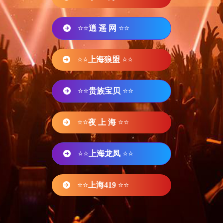
⭐⭐
逍 遥 网
⭐⭐
⭐⭐
上海狼盟
⭐⭐
⭐⭐
贵族宝贝
⭐⭐
⭐⭐
夜 上 海
⭐⭐
⭐⭐
上海龙凤
⭐⭐
⭐⭐
上海419
⭐⭐