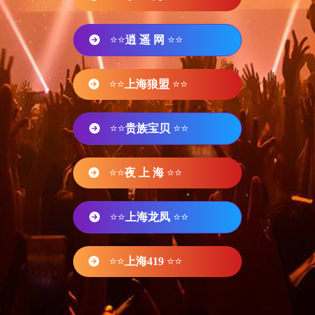
⭐⭐
逍 遥 网
⭐⭐
⭐⭐
上海狼盟
⭐⭐
⭐⭐
贵族宝贝
⭐⭐
⭐⭐
夜 上 海
⭐⭐
⭐⭐
上海龙凤
⭐⭐
⭐⭐
上海419
⭐⭐