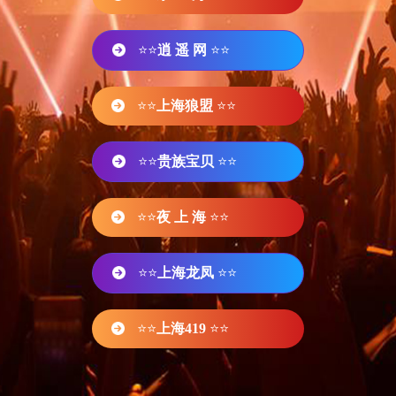
⭐⭐
逍 遥 网
⭐⭐
⭐⭐
上海狼盟
⭐⭐
⭐⭐
贵族宝贝
⭐⭐
⭐⭐
夜 上 海
⭐⭐
⭐⭐
上海龙凤
⭐⭐
⭐⭐
上海419
⭐⭐