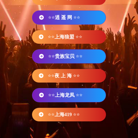
⭐⭐
逍 遥 网
⭐⭐
⭐⭐
上海狼盟
⭐⭐
⭐⭐
贵族宝贝
⭐⭐
⭐⭐
夜 上 海
⭐⭐
⭐⭐
上海龙凤
⭐⭐
⭐⭐
上海419
⭐⭐