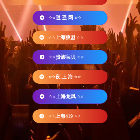
⭐⭐
逍 遥 网
⭐⭐
⭐⭐
上海狼盟
⭐⭐
⭐⭐
贵族宝贝
⭐⭐
⭐⭐
夜 上 海
⭐⭐
⭐⭐
上海龙凤
⭐⭐
⭐⭐
上海419
⭐⭐