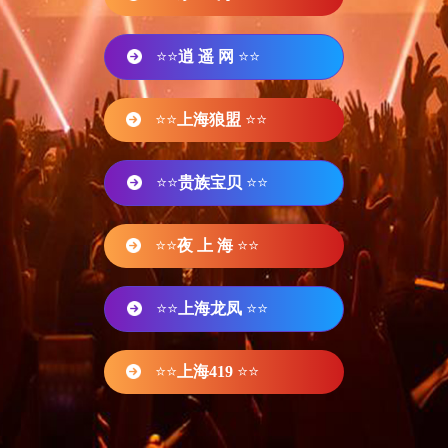
⭐⭐
逍 遥 网
⭐⭐
⭐⭐
上海狼盟
⭐⭐
⭐⭐
贵族宝贝
⭐⭐
⭐⭐
夜 上 海
⭐⭐
⭐⭐
上海龙凤
⭐⭐
⭐⭐
上海419
⭐⭐