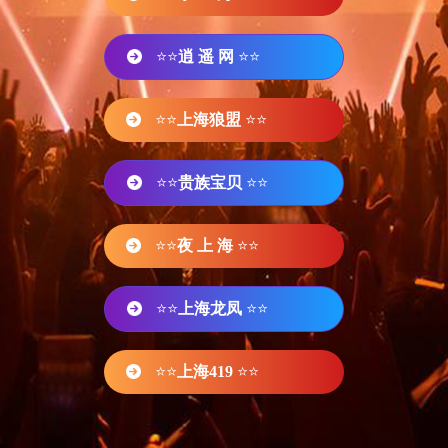
⭐⭐
逍 遥 网
⭐⭐
⭐⭐
上海狼盟
⭐⭐
⭐⭐
贵族宝贝
⭐⭐
⭐⭐
夜 上 海
⭐⭐
⭐⭐
上海龙凤
⭐⭐
⭐⭐
上海419
⭐⭐