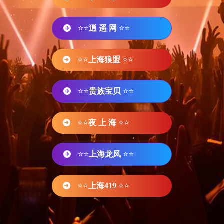
⭐⭐
逍 遥 网
⭐⭐
⭐⭐
上海狼盟
⭐⭐
⭐⭐
贵族宝贝
⭐⭐
⭐⭐
夜 上 海
⭐⭐
⭐⭐
上海龙凤
⭐⭐
⭐⭐
上海419
⭐⭐