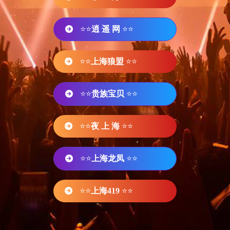
⭐⭐
逍 遥 网
⭐⭐
⭐⭐
上海狼盟
⭐⭐
⭐⭐
贵族宝贝
⭐⭐
⭐⭐
夜 上 海
⭐⭐
⭐⭐
上海龙凤
⭐⭐
⭐⭐
上海419
⭐⭐