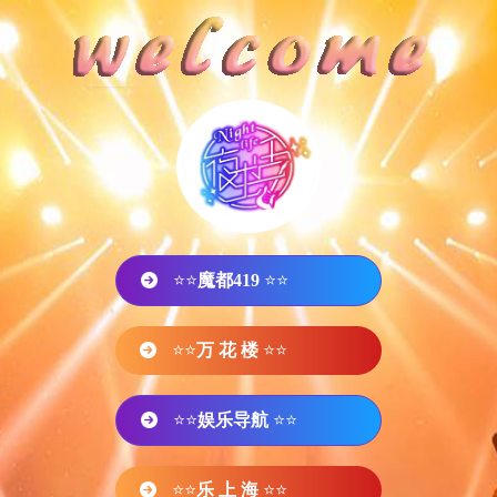
⭐⭐
魔都419
⭐⭐
⭐⭐
万 花 楼
⭐⭐
⭐⭐
娱乐导航
⭐⭐
⭐⭐
乐 上 海
⭐⭐