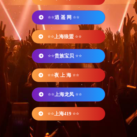
⭐⭐
逍 遥 网
⭐⭐
⭐⭐
上海狼盟
⭐⭐
⭐⭐
贵族宝贝
⭐⭐
⭐⭐
夜 上 海
⭐⭐
⭐⭐
上海龙凤
⭐⭐
⭐⭐
上海419
⭐⭐