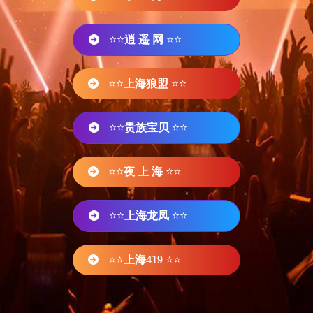
⭐⭐
逍 遥 网
⭐⭐
⭐⭐
上海狼盟
⭐⭐
⭐⭐
贵族宝贝
⭐⭐
⭐⭐
夜 上 海
⭐⭐
⭐⭐
上海龙凤
⭐⭐
⭐⭐
上海419
⭐⭐