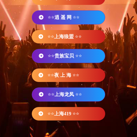
⭐⭐
逍 遥 网
⭐⭐
⭐⭐
上海狼盟
⭐⭐
⭐⭐
贵族宝贝
⭐⭐
⭐⭐
夜 上 海
⭐⭐
⭐⭐
上海龙凤
⭐⭐
⭐⭐
上海419
⭐⭐