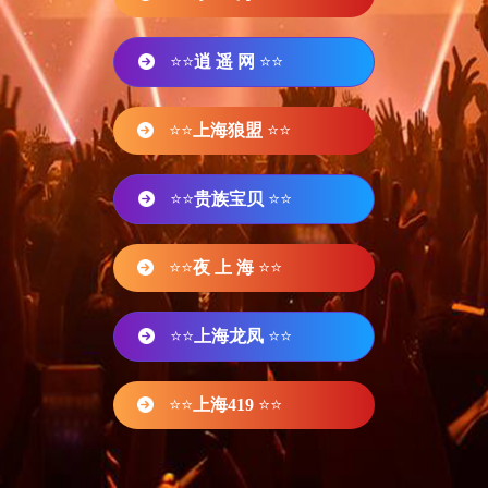
⭐⭐
逍 遥 网
⭐⭐
⭐⭐
上海狼盟
⭐⭐
⭐⭐
贵族宝贝
⭐⭐
⭐⭐
夜 上 海
⭐⭐
⭐⭐
上海龙凤
⭐⭐
⭐⭐
上海419
⭐⭐