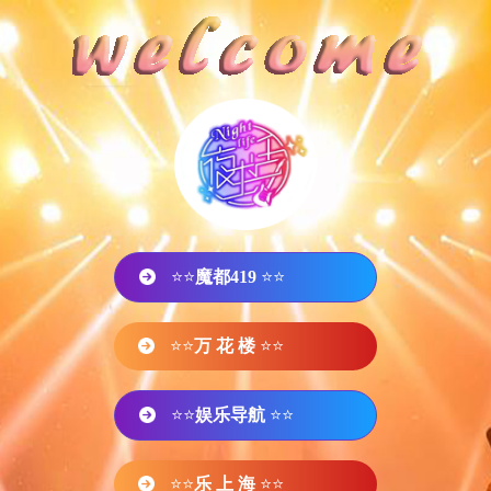
⭐⭐
魔都419
⭐⭐
⭐⭐
万 花 楼
⭐⭐
⭐⭐
娱乐导航
⭐⭐
⭐⭐
乐 上 海
⭐⭐