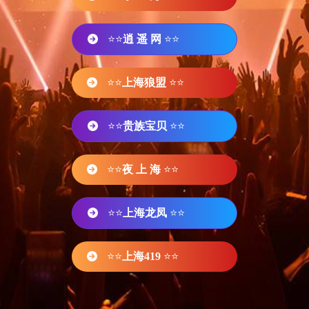
⭐⭐
逍 遥 网
⭐⭐
⭐⭐
上海狼盟
⭐⭐
⭐⭐
贵族宝贝
⭐⭐
⭐⭐
夜 上 海
⭐⭐
⭐⭐
上海龙凤
⭐⭐
⭐⭐
上海419
⭐⭐