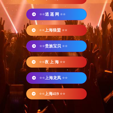
⭐⭐
逍 遥 网
⭐⭐
⭐⭐
上海狼盟
⭐⭐
⭐⭐
贵族宝贝
⭐⭐
⭐⭐
夜 上 海
⭐⭐
⭐⭐
上海龙凤
⭐⭐
⭐⭐
上海419
⭐⭐