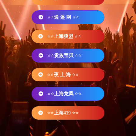
⭐⭐
逍 遥 网
⭐⭐
⭐⭐
上海狼盟
⭐⭐
⭐⭐
贵族宝贝
⭐⭐
⭐⭐
夜 上 海
⭐⭐
⭐⭐
上海龙凤
⭐⭐
⭐⭐
上海419
⭐⭐