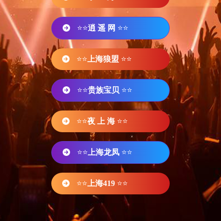
⭐⭐
逍 遥 网
⭐⭐
⭐⭐
上海狼盟
⭐⭐
⭐⭐
贵族宝贝
⭐⭐
⭐⭐
夜 上 海
⭐⭐
⭐⭐
上海龙凤
⭐⭐
⭐⭐
上海419
⭐⭐