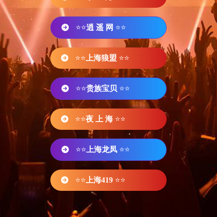
⭐⭐
逍 遥 网
⭐⭐
⭐⭐
上海狼盟
⭐⭐
⭐⭐
贵族宝贝
⭐⭐
⭐⭐
夜 上 海
⭐⭐
⭐⭐
上海龙凤
⭐⭐
⭐⭐
上海419
⭐⭐