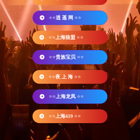
⭐⭐
逍 遥 网
⭐⭐
⭐⭐
上海狼盟
⭐⭐
⭐⭐
贵族宝贝
⭐⭐
⭐⭐
夜 上 海
⭐⭐
⭐⭐
上海龙凤
⭐⭐
⭐⭐
上海419
⭐⭐