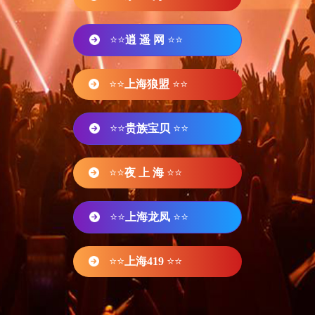
⭐⭐
逍 遥 网
⭐⭐
⭐⭐
上海狼盟
⭐⭐
⭐⭐
贵族宝贝
⭐⭐
⭐⭐
夜 上 海
⭐⭐
⭐⭐
上海龙凤
⭐⭐
⭐⭐
上海419
⭐⭐