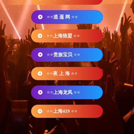
⭐⭐
逍 遥 网
⭐⭐
⭐⭐
上海狼盟
⭐⭐
⭐⭐
贵族宝贝
⭐⭐
⭐⭐
夜 上 海
⭐⭐
⭐⭐
上海龙凤
⭐⭐
⭐⭐
上海419
⭐⭐