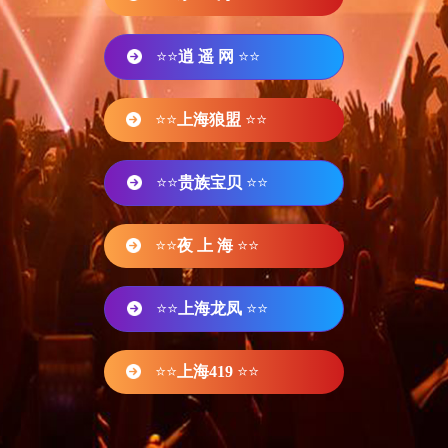
⭐⭐
逍 遥 网
⭐⭐
⭐⭐
上海狼盟
⭐⭐
⭐⭐
贵族宝贝
⭐⭐
⭐⭐
夜 上 海
⭐⭐
⭐⭐
上海龙凤
⭐⭐
⭐⭐
上海419
⭐⭐