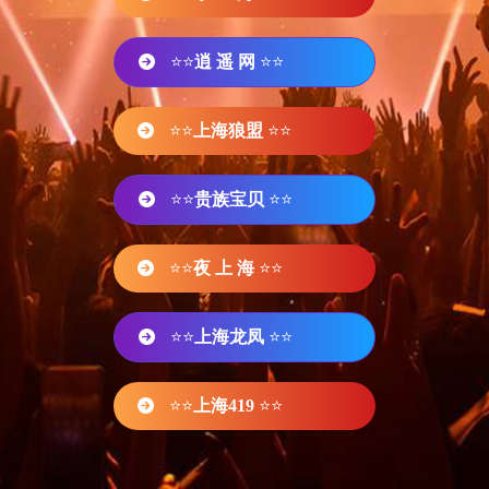
⭐⭐
逍 遥 网
⭐⭐
⭐⭐
上海狼盟
⭐⭐
⭐⭐
贵族宝贝
⭐⭐
⭐⭐
夜 上 海
⭐⭐
⭐⭐
上海龙凤
⭐⭐
⭐⭐
上海419
⭐⭐