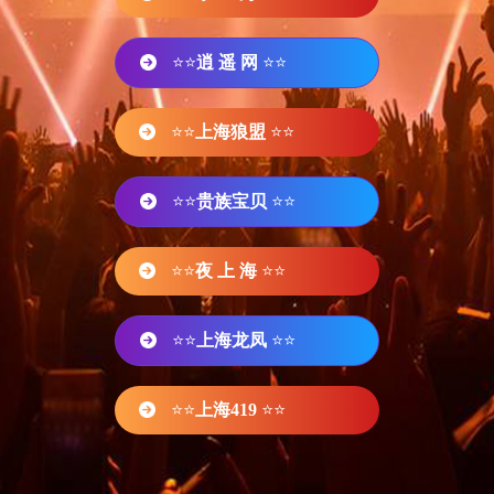
⭐⭐
逍 遥 网
⭐⭐
⭐⭐
上海狼盟
⭐⭐
⭐⭐
贵族宝贝
⭐⭐
⭐⭐
夜 上 海
⭐⭐
⭐⭐
上海龙凤
⭐⭐
⭐⭐
上海419
⭐⭐