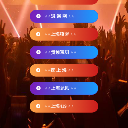
⭐⭐
逍 遥 网
⭐⭐
⭐⭐
上海狼盟
⭐⭐
⭐⭐
贵族宝贝
⭐⭐
⭐⭐
夜 上 海
⭐⭐
⭐⭐
上海龙凤
⭐⭐
⭐⭐
上海419
⭐⭐