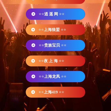
⭐⭐
逍 遥 网
⭐⭐
⭐⭐
上海狼盟
⭐⭐
⭐⭐
贵族宝贝
⭐⭐
⭐⭐
夜 上 海
⭐⭐
⭐⭐
上海龙凤
⭐⭐
⭐⭐
上海419
⭐⭐