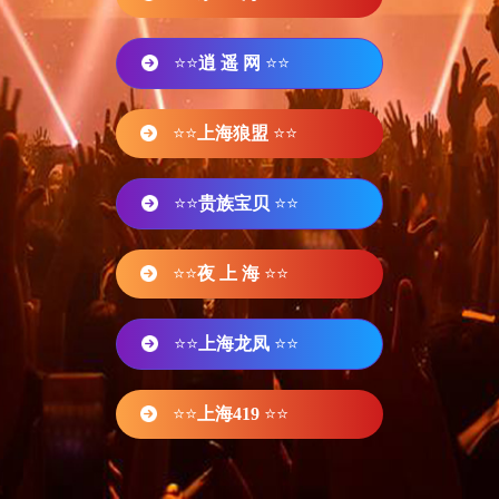
⭐⭐
逍 遥 网
⭐⭐
⭐⭐
上海狼盟
⭐⭐
⭐⭐
贵族宝贝
⭐⭐
⭐⭐
夜 上 海
⭐⭐
⭐⭐
上海龙凤
⭐⭐
⭐⭐
上海419
⭐⭐