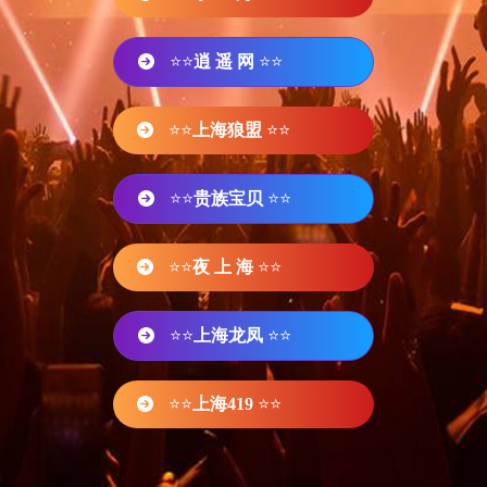
⭐⭐
逍 遥 网
⭐⭐
⭐⭐
上海狼盟
⭐⭐
⭐⭐
贵族宝贝
⭐⭐
⭐⭐
夜 上 海
⭐⭐
⭐⭐
上海龙凤
⭐⭐
⭐⭐
上海419
⭐⭐