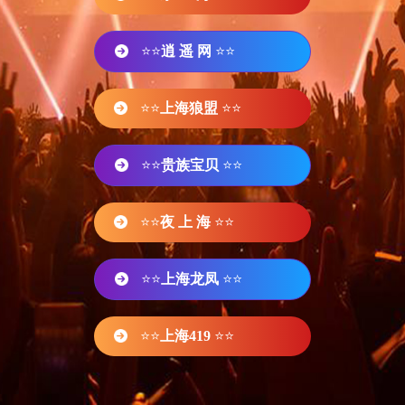
⭐⭐
逍 遥 网
⭐⭐
⭐⭐
上海狼盟
⭐⭐
⭐⭐
贵族宝贝
⭐⭐
⭐⭐
夜 上 海
⭐⭐
⭐⭐
上海龙凤
⭐⭐
⭐⭐
上海419
⭐⭐