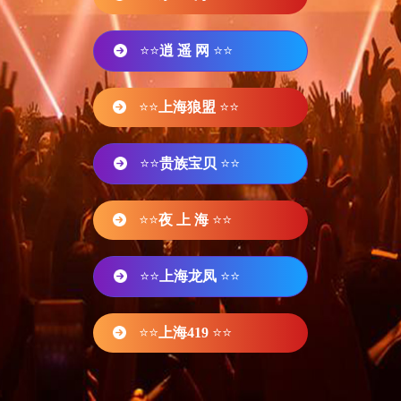
⭐⭐
逍 遥 网
⭐⭐
⭐⭐
上海狼盟
⭐⭐
⭐⭐
贵族宝贝
⭐⭐
⭐⭐
夜 上 海
⭐⭐
⭐⭐
上海龙凤
⭐⭐
⭐⭐
上海419
⭐⭐