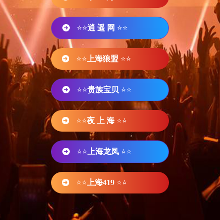
⭐⭐
逍 遥 网
⭐⭐
⭐⭐
上海狼盟
⭐⭐
⭐⭐
贵族宝贝
⭐⭐
⭐⭐
夜 上 海
⭐⭐
⭐⭐
上海龙凤
⭐⭐
⭐⭐
上海419
⭐⭐