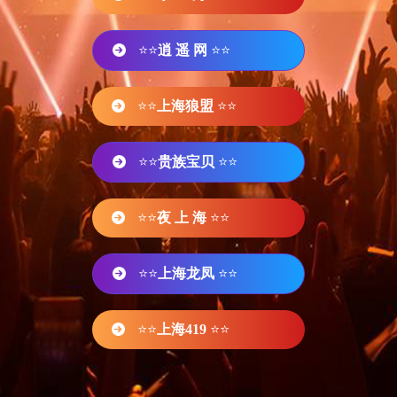
⭐⭐
逍 遥 网
⭐⭐
⭐⭐
上海狼盟
⭐⭐
⭐⭐
贵族宝贝
⭐⭐
⭐⭐
夜 上 海
⭐⭐
⭐⭐
上海龙凤
⭐⭐
⭐⭐
上海419
⭐⭐