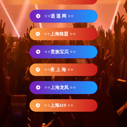
⭐⭐
逍 遥 网
⭐⭐
⭐⭐
上海狼盟
⭐⭐
⭐⭐
贵族宝贝
⭐⭐
⭐⭐
夜 上 海
⭐⭐
⭐⭐
上海龙凤
⭐⭐
⭐⭐
上海419
⭐⭐