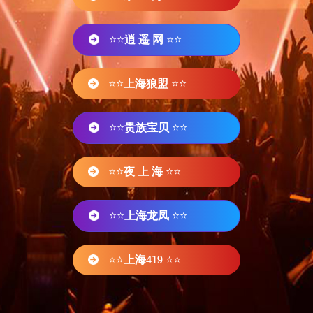
⭐⭐
逍 遥 网
⭐⭐
⭐⭐
上海狼盟
⭐⭐
⭐⭐
贵族宝贝
⭐⭐
⭐⭐
夜 上 海
⭐⭐
⭐⭐
上海龙凤
⭐⭐
⭐⭐
上海419
⭐⭐