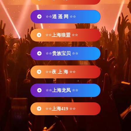
⭐⭐
逍 遥 网
⭐⭐
⭐⭐
上海狼盟
⭐⭐
⭐⭐
贵族宝贝
⭐⭐
⭐⭐
夜 上 海
⭐⭐
⭐⭐
上海龙凤
⭐⭐
⭐⭐
上海419
⭐⭐