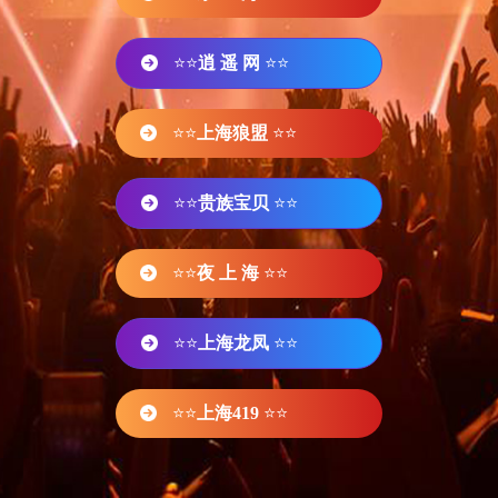
⭐⭐
逍 遥 网
⭐⭐
⭐⭐
上海狼盟
⭐⭐
⭐⭐
贵族宝贝
⭐⭐
⭐⭐
夜 上 海
⭐⭐
⭐⭐
上海龙凤
⭐⭐
⭐⭐
上海419
⭐⭐