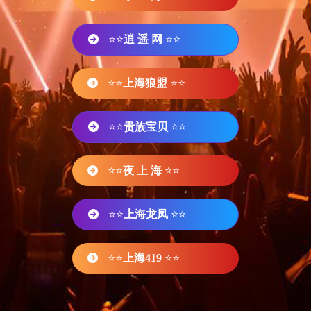
⭐⭐
逍 遥 网
⭐⭐
⭐⭐
上海狼盟
⭐⭐
⭐⭐
贵族宝贝
⭐⭐
⭐⭐
夜 上 海
⭐⭐
⭐⭐
上海龙凤
⭐⭐
⭐⭐
上海419
⭐⭐