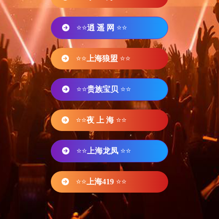
⭐⭐
逍 遥 网
⭐⭐
⭐⭐
上海狼盟
⭐⭐
⭐⭐
贵族宝贝
⭐⭐
⭐⭐
夜 上 海
⭐⭐
⭐⭐
上海龙凤
⭐⭐
⭐⭐
上海419
⭐⭐