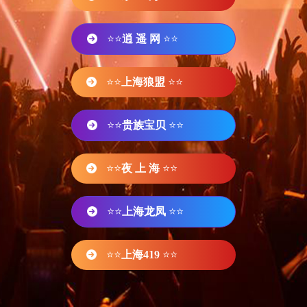
⭐⭐
逍 遥 网
⭐⭐
⭐⭐
上海狼盟
⭐⭐
⭐⭐
贵族宝贝
⭐⭐
⭐⭐
夜 上 海
⭐⭐
⭐⭐
上海龙凤
⭐⭐
⭐⭐
上海419
⭐⭐